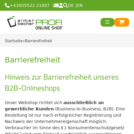
DE
EN
+43(0)5522 21007
urück
>
<
Zurück
urück
Startseite
Barrierefreiheit
Runde Eimer
r
>
<
Zurück
Eckige Eimer
Runde Becher
ex
>
<
Zurück
ood
Barrierefreiheit
Black Line
Eckige Becher
Logiflex Small (a
een
>
<
Zurück
od
Hinweis zur Barrierefreiheit unseres
Green Line
Transparent Lin
Logiflex Big (ab 
Recycling Eime
B2B-Onlineshops
Red Line
White Line
E2-Euronorm Ki
NatureBased 5
50 %
>
<
Zurück
Unser Webshop richtet sich
ausschließlich an
Blue Line
Für Tiefkühlung
Mehrweg Trinkb
Eimer
gewerbliche Kunden
(Business-to-Business, B2B). Eine
Bestellung ist nur nach erfolgreicher Registrierung und
Recycling Eime
NatureBased 5
GrassBased Eim
Becher
Nachweis der Unternehmereigenschaft möglich.
Verbraucher im Sinne des § 1 Konsumentenschutzgesetz
Gefahrgut Eime
Mehrweg Trinkb