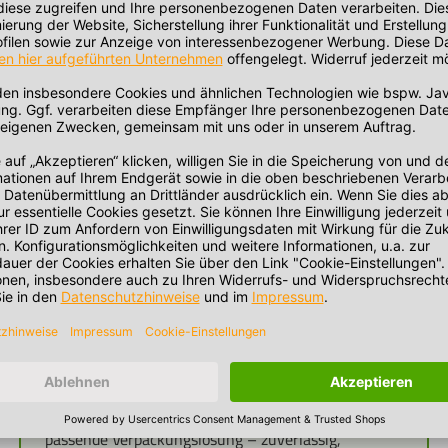
Verpackungsbecher für Lebensmittel
Plastikbecher, Kunststoffeimer und weitere
Kunststoffprodukte zur Aufbewahrung bilden das
Herzstück unseres Sortiments. Ob rund, eckig,
transparent oder farbig – bei
www.eimerundbecherprofi.de finden Sie
Verpackungsbecher und Eimer in zahlreichen
Größen, Formen und Ausführungen. Auch
Sonderformen und Speziallösungen gehören zu
unserem einzigartigen Sortiment –
selbstverständlich immer mit den passenden
Deckeln. Und falls Sie einmal ein besonderes Format
suchen oder den gewünschten Behälter nicht in
unserem Online-Shop finden, stehen wir Ihnen
gerne zur Seite: Nutzen Sie einfach unser
Kontaktformular oder rufen Sie uns an. Gemeinsam
finden wir schnell und unkompliziert eine perfekt
passende Verpackungslösung – zuverlässig,