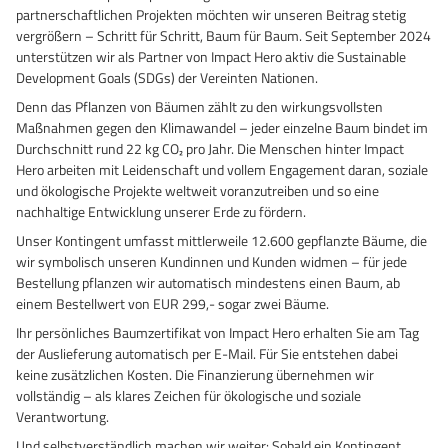
partnerschaftlichen Projekten möchten wir unseren Beitrag stetig
GrassBased Eimer
vergrößern – Schritt für Schritt, Baum für Baum. Seit September 2024
unterstützen wir als Partner von Impact Hero aktiv die Sustainable
Development Goals (SDGs) der Vereinten Nationen.
Denn das Pflanzen von Bäumen zählt zu den wirkungsvollsten
Maßnahmen gegen den Klimawandel – jeder einzelne Baum bindet im
Durchschnitt rund 22 kg CO₂ pro Jahr. Die Menschen hinter Impact
Hero arbeiten mit Leidenschaft und vollem Engagement daran, soziale
und ökologische Projekte weltweit voranzutreiben und so eine
nachhaltige Entwicklung unserer Erde zu fördern.
Unser Kontingent umfasst mittlerweile 12.600 gepflanzte Bäume, die
wir symbolisch unseren Kundinnen und Kunden widmen – für jede
Bestellung pflanzen wir automatisch mindestens einen Baum, ab
einem Bestellwert von EUR 299,- sogar zwei Bäume.
Ihr persönliches Baumzertifikat von Impact Hero erhalten Sie am Tag
der Auslieferung automatisch per E-Mail. Für Sie entstehen dabei
keine zusätzlichen Kosten. Die Finanzierung übernehmen wir
vollständig – als klares Zeichen für ökologische und soziale
Verantwortung.
Und selbstverständlich machen wir weiter: Sobald ein Kontingent