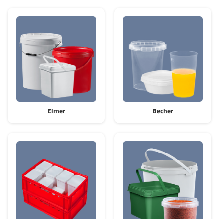
GrassBased Eimer
Eimer
Becher