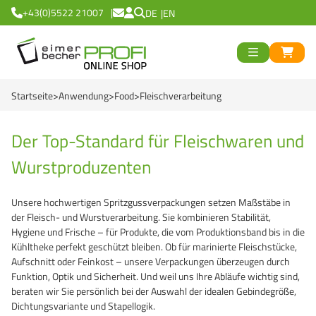
+43(0)5522 21007
DE
EN
ück
>
<
Zurück
ück
Startseite
Anwendung
Food
Fleischverarbeitung
Runde Eimer
>
<
Zurück
Eckige Eimer
Runde Becher
>
<
Zurück
od
Der Top-Standard für Fleischwaren und
Wurstproduzenten
Black Line
Eckige Becher
Logiflex Small (ab 0,
en
>
<
Zurück
d
Green Line
Transparent Line
Logiflex Big (ab 5,7 
Recycling Eimer R
Unsere hochwertigen Spritzgussverpackungen setzen Maßstäbe in
der Fleisch- und Wurstverarbeitung. Sie kombinieren Stabilität,
Red Line
White Line
E2-Euronorm Kiste
NatureBased 50+
0 %
>
<
Zurück
Hygiene und Frische – für Produkte, die vom Produktionsband bis in die
Kühltheke perfekt geschützt bleiben. Ob für marinierte Fleischstücke,
Blue Line
Für Tiefkühlung
Mehrweg Trinkbech
Eimer
Aufschnitt oder Feinkost – unsere Verpackungen überzeugen durch
Funktion, Optik und Sicherheit. Und weil uns Ihre Abläufe wichtig sind,
Recycling Eimer R
NatureBased 50+
GrassBased Eimer
Becher
beraten wir Sie persönlich bei der Auswahl der idealen Gebindegröße,
Dichtungsvariante und Stapellogik.
Gefahrgut Eimer
Mehrweg Trinkbech