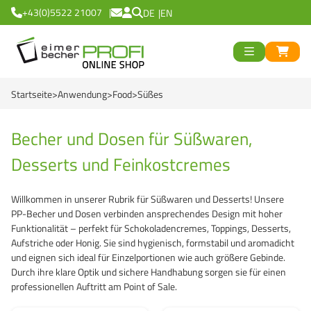
+43(0)5522 21007
DE
EN
ück
>
<
Zurück
ück
Startseite
Anwendung
Food
Süßes
Runde Eimer
>
<
Zurück
Eckige Eimer
Runde Becher
>
<
Zurück
od
Becher und Dosen für Süßwaren,
Desserts und Feinkostcremes
Black Line
Eckige Becher
Logiflex Small (ab 0,
en
>
<
Zurück
d
Green Line
Transparent Line
Logiflex Big (ab 5,7 
Recycling Eimer R
Willkommen in unserer Rubrik für Süßwaren und Desserts! Unsere
PP-Becher und Dosen verbinden ansprechendes Design mit hoher
Red Line
White Line
E2-Euronorm Kiste
NatureBased 50+
0 %
>
<
Zurück
Funktionalität – perfekt für Schokoladencremes, Toppings, Desserts,
Aufstriche oder Honig. Sie sind hygienisch, formstabil und aromadicht
Blue Line
Für Tiefkühlung
Mehrweg Trinkbech
Eimer
und eignen sich ideal für Einzelportionen wie auch größere Gebinde.
Durch ihre klare Optik und sichere Handhabung sorgen sie für einen
Recycling Eimer R
NatureBased 50+
GrassBased Eimer
Becher
professionellen Auftritt am Point of Sale.
Gefahrgut Eimer
Mehrweg Trinkbech