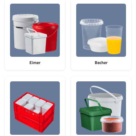
GrassBased Eimer
Eimer
Becher