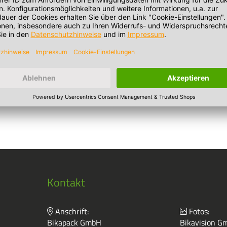
e. Sie sind stapelbar,
Anwendung bieten wir Va
befüllen und in
mit erhöhter Wandstärke 
enen Größen und Designs
spezieller Dichtfunktion –
h – für Anwendungen von
maximale Sicherheit bei T
Industrie.
und Lagerung.
Kontakt
Anschrift:
Fotos:
Bikapack GmbH
Bikavision Gm