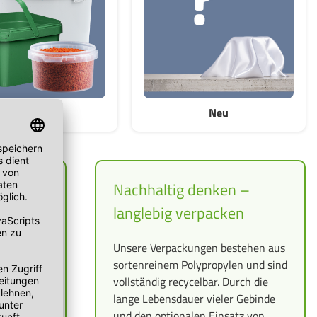
Go Green
Neu
gen für
Nachhaltig denken –
alte
langlebig verpacken
ungen
Unsere Verpackungen bestehen aus
sortenreinem Polypropylen und sind
rfüllen
vollständig recycelbar. Durch die
 und
lange Lebensdauer vieler Gebinde
nach
und den optionalen Einsatz von