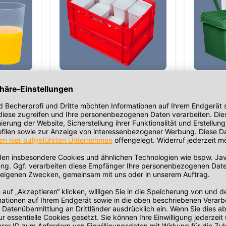
Logiflex
, sicher und
Sichere Verpackun
acht
anspruchsvolle Inh
rodukte stellen
Unsere Nonfood-Verpack
 Anforderungen an ihre
werden aus hochwertigen
g. Unsere Gebinde
Rohstoffen gefertigt und e
n durch Stabilität,
die relevanten Qualitäts-
 Beständigkeit und dichte
Sicherheitsstandards. Je 