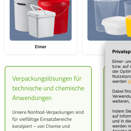
Eimer
Becher
Verpackungslösungen für
Robust
technische und chemische
durchd
Anwendungen
Nonfood-P
besondere
Unsere Nonfood-Verpackungen sind
Verpackun
für vielfältige Einsatzbereiche
überzeuge
konzipiert – von Chemie und
chemische