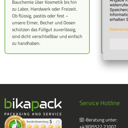
Bauchemie über Kosmetik bis hin
Verschlüss
zu Labor, Handwerk oder Freizeit.
leicht zu 
Ob flüssig, pastös oder fest –
verschied
unsere Eimer, Becher und Dosen
erhältlic
schützen das Füllgut zuverlässig,
Labor bis 
sind dicht verschließbar und einfach
zu handhaben.
Service Hotline
-Beratung unter:
+43(0)5522 21007