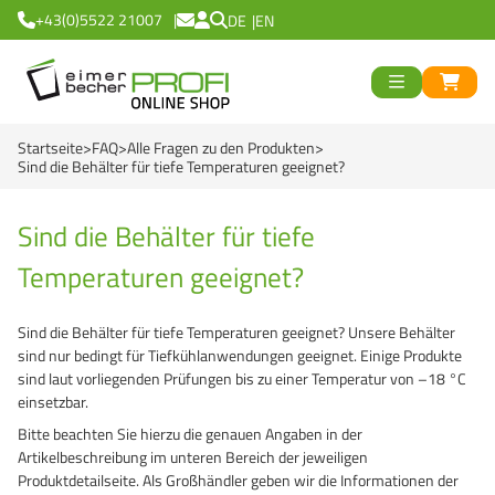
+43(0)5522 21007
DE
EN
ück
>
<
Zurück
ück
Startseite
FAQ
Alle Fragen zu den Produkten
Runde Eimer
>
<
Zurück
Sind die Behälter für tiefe Temperaturen geeignet?
Eckige Eimer
Runde Becher
>
<
Zurück
od
Sind die Behälter für tiefe
Black Line
Eckige Becher
Logiflex Small (ab 0,
en
>
<
Zurück
d
Temperaturen geeignet?
Green Line
Transparent Line
Logiflex Big (ab 5,7 
Recycling Eimer R
Sind die Behälter für tiefe Temperaturen geeignet? Unsere Behälter
Red Line
White Line
E2-Euronorm Kiste
NatureBased 50+
0 %
>
<
Zurück
sind nur bedingt für Tiefkühlanwendungen geeignet. Einige Produkte
sind laut vorliegenden Prüfungen bis zu einer Temperatur von –18 °C
Blue Line
Für Tiefkühlung
Mehrweg Trinkbech
Eimer
einsetzbar.
Bitte beachten Sie hierzu die genauen Angaben in der
Recycling Eimer R
NatureBased 50+
GrassBased Eimer
Becher
Artikelbeschreibung im unteren Bereich der jeweiligen
Produktdetailseite. Als Großhändler geben wir die Informationen der
Gefahrgut Eimer
Mehrweg Trinkbech