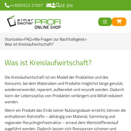
+43(0)5522 21007
DE
EN
ück
>
<
Zurück
ück
Startseite
FAQ
Alle Fragen zur Nachhaltigkeit
Runde Eimer
>
<
Zurück
Was ist Kreislaufwirtschaft?
Eckige Eimer
Runde Becher
>
<
Zurück
od
Was ist Kreislaufwirtschaft?
Black Line
Eckige Becher
Logiflex Small (ab 0,
en
>
<
Zurück
d
Die Kreislaufwirtschaft ist ein Modell der Produktion und des
Green Line
Transparent Line
Logiflex Big (ab 5,7 
Recycling Eimer R
Konsums, bei dem Materialien und Produkte möglichst lange genutzt,
wiederverwendet, repariert, aufbereitet und recycelt werden. Dadurch
Red Line
White Line
E2-Euronorm Kiste
NatureBased 50+
0 %
>
<
Zurück
kann der Lebenszyklus von Produkten verlängert und Abfall reduziert
werden.
Blue Line
Für Tiefkühlung
Mehrweg Trinkbech
Eimer
Wenn ein Produkt das Ende seiner Nutzungsdauer erreicht, können die
Recycling Eimer R
NatureBased 50+
GrassBased Eimer
Becher
enthaltenen Rohstoffe – abhängig von Material, Sammlung und
regionaler Recyclinginfrastruktur – erneut dem Wertstoffkreislauf
Gefahrgut Eimer
Mehrweg Trinkbech
zugeführt werden. Dadurch lassen sich Ressourcen schonen und