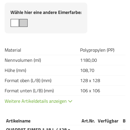
Wähle hier eine andere Eimerfarbe:
Material
Polypropylen (PP)
Nennvolumen (ml)
1180,00
Höhe (mm)
108,70
Format oben (L/B) (mm)
128 x 128
Format unten (L/B) (mm)
106 x 106
Weitere Artikeldetails anzeigen
Artikelname
Art.Nr.
Verfügbar
Bes
QUADRAT-EIMER 1,18 L / 128 x