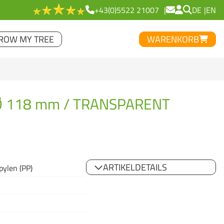
+43(0)5522 21007
DE
EN
ROW MY TREE
WARENKORB
Ø 118 mm / TRANSPARENT
ARTIKELDETAILS
pylen (PP)