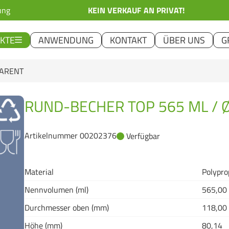
ung
KEIN VERKAUF AN PRIVAT!
KTE
ANWENDUNG
KONTAKT
ÜBER UNS
G
PARENT
RUND-BECHER TOP 565 ML / 
Artikelnummer 00202376
Verfügbar
Material
Polypro
Nennvolumen (ml)
565,00
Durchmesser oben (mm)
118,00
Höhe (mm)
80,14