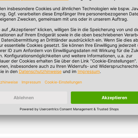
e und sauere Prod. bis 121 °C für 60 min. oder bis 100 °C für 1
e).