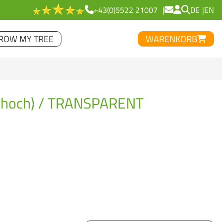
+43(0)5522 21007
DE
EN
ROW MY TREE
WARENKORB
(hoch) / TRANSPARENT