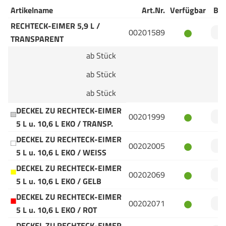
Artikelname
Art.Nr.
Verfügbar
Bes
RECHTECK-EIMER 5,9 L /
00201589
TRANSPARENT
ab Stück
ab Stück
ab Stück
DECKEL ZU RECHTECK-EIMER
00201999
5 L u. 10,6 L EKO / TRANSP.
DECKEL ZU RECHTECK-EIMER
00202005
5 L u. 10,6 L EKO / WEISS
DECKEL ZU RECHTECK-EIMER
00202069
5 L u. 10,6 L EKO / GELB
DECKEL ZU RECHTECK-EIMER
00202071
5 L u. 10,6 L EKO / ROT
DECKEL ZU RECHTECK-EIMER