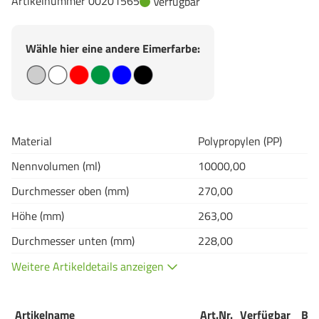
Artikelnummer 00201565
Verfügbar
Wähle hier eine andere Eimerfarbe:
Material
Polypropylen (PP)
Nennvolumen (ml)
10000,00
Durchmesser oben (mm)
270,00
Höhe (mm)
263,00
Durchmesser unten (mm)
228,00
Weitere Artikeldetails anzeigen
Artikelname
Art.Nr.
Verfügbar
Bes