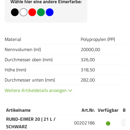
Wähle hier eine andere Eimerfarbe:
Material
Polypropylen (PP)
Nennvolumen (ml)
20000,00
Durchmesser oben (mm)
326,00
Höhe (mm)
318,50
Durchmesser unten (mm)
282,00
Weitere Artikeldetails anzeigen
Artikelname
Art.Nr.
Verfügbar
Bes
RUND-EIMER 20 | 21 L /
00202186
SCHWARZ