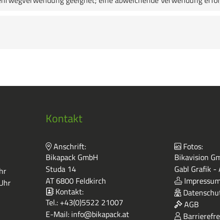
e Mehrwegverwendung geeignet; eine abweichende Verwendung erfo
Kontakt
Anschrift:
Fotos:
Bikapack GmbH
Bikavision Gm
Studa 14
Gabl Grafik -
hr
AT 6800 Feldkirch
Impressu
 Uhr
Kontakt:
Datenschut
Tel.:
+43(0)5522 21007
AGB
E-Mail:
info@bikapack.at
Barrierefre