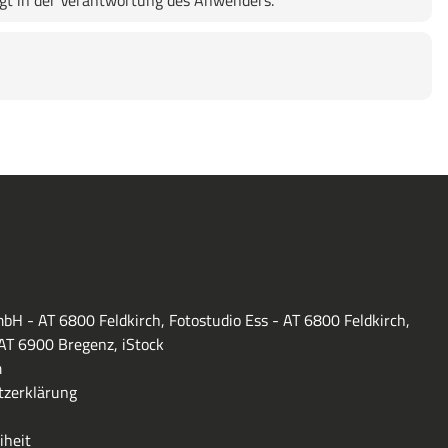
lgt in der Verantwortung des Anwenders.
bH - AT 6800 Feldkirch, Fotostudio Ess - AT 6800 Feldkirch,
 AT 6900 Bregenz, iStock
m
zerklärung
iheit