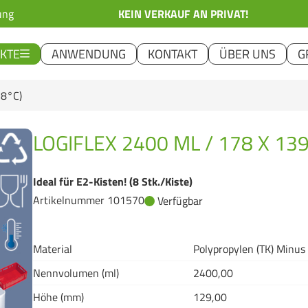
ung
KEIN VERKAUF AN PRIVAT!
KTE
ANWENDUNG
KONTAKT
ÜBER UNS
G
18°C)
LOGIFLEX 2400 ML / 178 X 13
Ideal für E2-Kisten! (8 Stk./Kiste)
Artikelnummer 101570
Verfügbar
Material
Polypropylen (TK) Minus
Nennvolumen (ml)
2400,00
Höhe (mm)
129,00