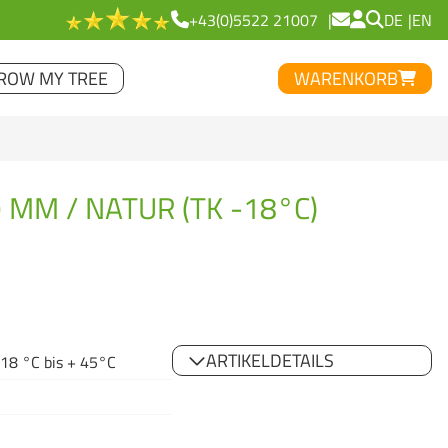
+43(0)5522 21007
DE
EN
ROW MY TREE
WARENKORB
9 MM / NATUR (TK -18°C)
ARTIKELDETAILS
 18 °C bis + 45°C