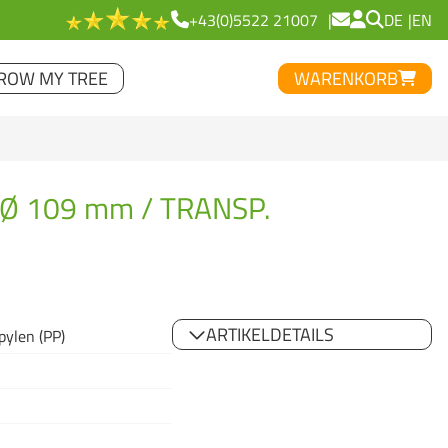
+43(0)5522 21007
DE
EN
ROW MY TREE
WARENKORB
Ø 109 mm / TRANSP.
ARTIKELDETAILS
pylen (PP)