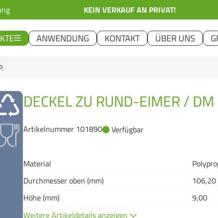
ung
KEIN VERKAUF AN PRIVAT!
KTE
ANWENDUNG
KONTAKT
ÜBER UNS
G
.
DECKEL ZU RUND-EIMER / DM 
Artikelnummer 101890
Verfügbar
Material
Polypro
Durchmesser oben (mm)
106,20
Höhe (mm)
9,00
Weitere Artikeldetails anzeigen