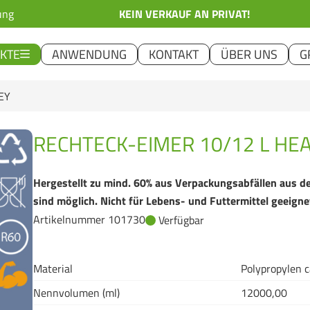
ung
KEIN VERKAUF AN PRIVAT!
KTE
ANWENDUNG
KONTAKT
ÜBER UNS
G
EY
RECHTECK-EIMER 10/12 L HEA
Hergestellt zu mind. 60% aus Verpackungsabfällen aus 
sind möglich. Nicht für Lebens- und Futtermittel geeigne
Artikelnummer 101730
Verfügbar
Material
Polypropylen c
Nennvolumen (ml)
12000,00