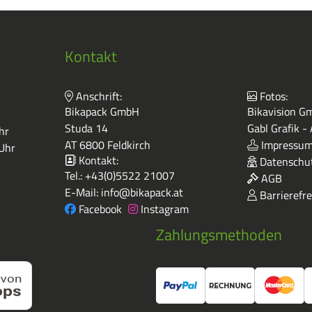
Kontakt
Anschrift:
Fotos:
Bikapack GmbH
Bikavision Gm
Studa 14
Gabl Grafik -
hr
AT 6800 Feldkirch
Impressu
 Uhr
Kontakt:
Datenschut
Tel.:
+43(0)5522 21007
AGB
E-Mail:
info@bikapack.at
Barrierefre
Facebook
Instagram
Zahlungsmethoden