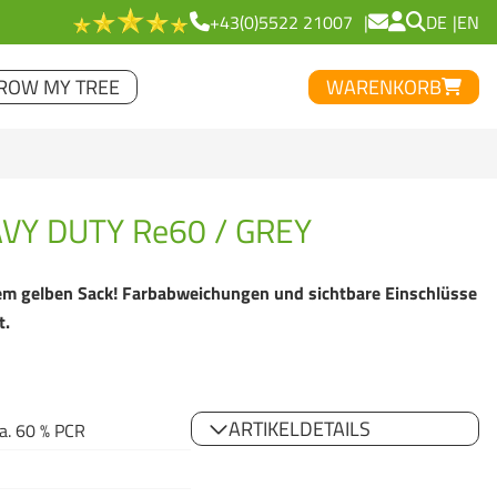
+43(0)5522 21007
DE
EN
ROW MY TREE
WARENKORB
VY DUTY Re60 / GREY
dem gelben Sack! Farbabweichungen und sichtbare Einschlüsse
t.
ARTIKELDETAILS
a. 60 % PCR