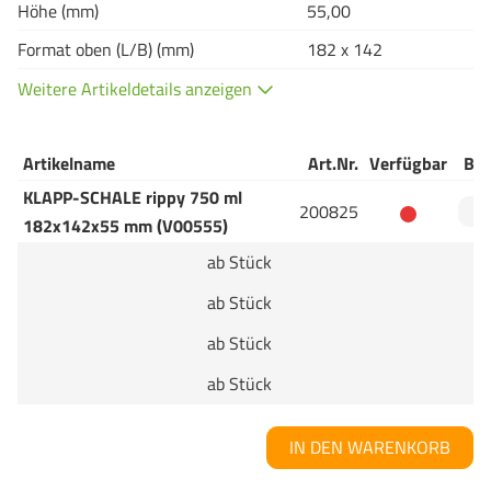
Höhe (mm)
55,00
Format oben (L/B) (mm)
182 x 142
Weitere Artikeldetails anzeigen
Artikelname
Art.Nr.
Verfügbar
Bes
KLAPP-SCHALE rippy 750 ml
200825
182x142x55 mm (V00555)
ab Stück
ab Stück
ab Stück
ab Stück
IN DEN WARENKORB