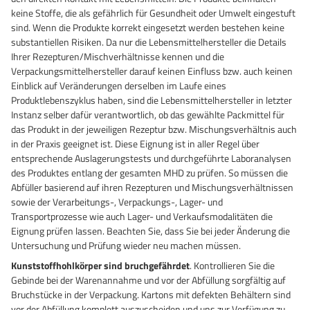
keine Stoffe, die als gefährlich für Gesundheit oder Umwelt eingestuft
sind. Wenn die Produkte korrekt eingesetzt werden bestehen keine
substantiellen Risiken. Da nur die Lebensmittelhersteller die Details
Ihrer Rezepturen/Mischverhältnisse kennen und die
Verpackungsmittelhersteller darauf keinen Einfluss bzw. auch keinen
Einblick auf Veränderungen derselben im Laufe eines
Produktlebenszyklus haben, sind die Lebensmittelhersteller in letzter
Instanz selber dafür verantwortlich, ob das gewählte Packmittel für
das Produkt in der jeweiligen Rezeptur bzw. Mischungsverhältnis auch
in der Praxis geeignet ist. Diese Eignung ist in aller Regel über
entsprechende Auslagerungstests und durchgeführte Laboranalysen
des Produktes entlang der gesamten MHD zu prüfen. So müssen die
Abfüller basierend auf ihren Rezepturen und Mischungsverhältnissen
sowie der Verarbeitungs-, Verpackungs-, Lager- und
Transportprozesse wie auch Lager- und Verkaufsmodalitäten die
Eignung prüfen lassen. Beachten Sie, dass Sie bei jeder Änderung die
Untersuchung und Prüfung wieder neu machen müssen.
Kunststoffhohlkörper sind bruchgefährdet
. Kontrollieren Sie die
Gebinde bei der Warenannahme und vor der Abfüllung sorgfältig auf
Bruchstücke in der Verpackung. Kartons mit defekten Behältern sind
vor der Abfüllung komplett auszuscheiden und uns zur Verfügung zu