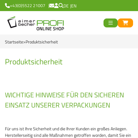
+43(0)5522 21007
DE
EN
ück
>
<
Zurück
ück
Startseite
Produktsicherheit
Runde Eimer
>
<
Zurück
Eckige Eimer
Runde Becher
>
<
Zurück
od
Produktsicherheit
Black Line
Eckige Becher
Logiflex Small (ab 0,
en
>
<
Zurück
d
Green Line
Transparent Line
Logiflex Big (ab 5,7 
Recycling Eimer R
WICHTIGE HINWEISE FÜR DEN SICHEREN
Red Line
White Line
E2-Euronorm Kiste
NatureBased 50+
0 %
>
<
Zurück
EINSATZ UNSERER VERPACKUNGEN
Blue Line
Für Tiefkühlung
Mehrweg Trinkbech
Eimer
Recycling Eimer R
NatureBased 50+
GrassBased Eimer
Becher
Für uns ist Ihre Sicherheit und die Ihrer Kunden ein großes Anliegen.
Herstellerseitig sind alle Maßnahmen getroffen worden, damit Sie ein
Gefahrgut Eimer
Mehrweg Trinkbech