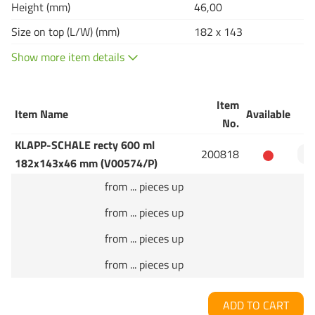
Height (mm)
46,00
Size on top (L/W) (mm)
182 x 143
Show more item details
Item
Item Name
Available
Q
No.
KLAPP-SCHALE recty 600 ml
200818
182x143x46 mm (V00574/P)
from ... pieces up
from ... pieces up
from ... pieces up
from ... pieces up
ADD TO CART