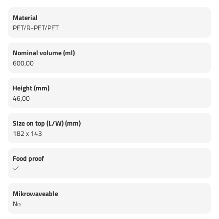
Material
PET/R-PET/PET
Nominal volume (ml)
600,00
Height (mm)
46,00
Size on top (L/W) (mm)
182 x 143
Food proof
Mikrowaveable
No